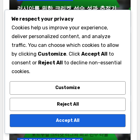
러시아를 위한 크리켓 선수 성과 추적기
다운로드
We respect your privacy
Cookies help us improve your experience,
deliver personalized content, and analyze
traffic. You can choose which cookies to allow
by clicking
Customize
. Click
Accept All
to
consent or
Reject All
to decline non-essential
cookies.
인도 크리켓 선수 통계
국제 경기에서 인도 크리켓 선수들의 타율
Customize
Reject All
Accept All