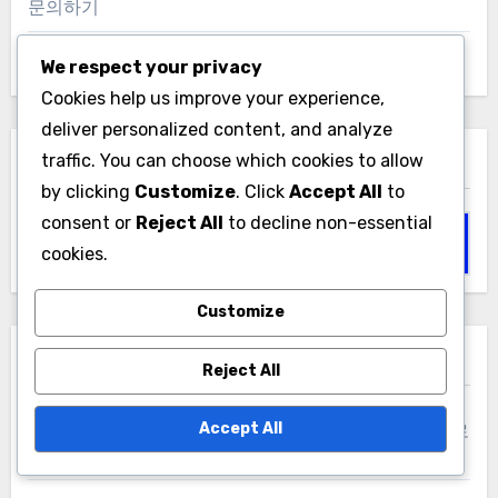
문의하기
우리의 이야기
We respect your privacy
Cookies help us improve your experience,
deliver personalized content, and analyze
traffic. You can choose which cookies to allow
검색
by clicking
Customize
. Click
Accept All
to
consent or
Reject All
to decline non-essential
Search
cookies.
for:
Customize
최신 게시물
Reject All
Accept All
불가리아를 위한 완벽한 크리켓 평균 체크리스트 다운로
드