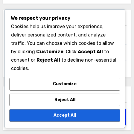
We respect your privacy
빠른 링크
Cookies help us improve your experience,
deliver personalized content, and analyze
모든 콘텐츠
traffic. You can choose which cookies to allow
by clicking
Customize
. Click
Accept All
to
문의하기
consent or
Reject All
to decline non-essential
cookies.
우리의 이야기
Customize
검색
Reject All
Search
Accept All
for: