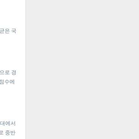
균은 국
으로 경
 점수에
0대에서
로 중반