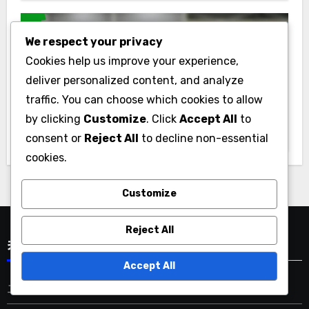
We respect your privacy
Cookies help us improve your experience,
deliver personalized content, and analyze
traffic. You can choose which cookies to allow
포르투갈의 크리켓 평균 및 통계
by clicking
Customize
. Click
Accept All
to
포르투갈 크리켓 리그의 최고 선수 타율
consent or
Reject All
to decline non-essential
cookies.
Customize
Reject All
카테고리
Accept All
그리스의 크리켓 선수 통계